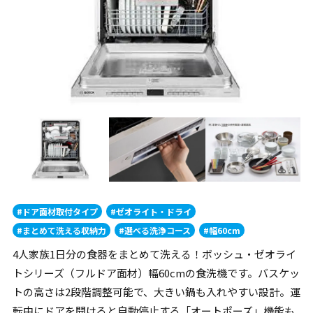
#ドア面材取付タイプ
#ゼオライト・ドライ
#まとめて洗える収納力
#選べる洗浄コース
#幅60cm
4人家族1日分の食器をまとめて洗える！ボッシュ・ゼオライ
トシリーズ（フルドア面材）幅60cmの食洗機です。バスケッ
トの高さは2段階調整可能で、大きい鍋も入れやすい設計。運
転中にドアを開けると自動停止する「オートポーズ」機能も